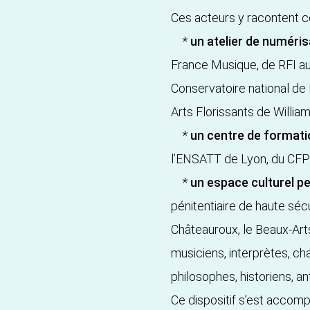
Ces acteurs y racontent c
*
un atelier de numéri
France Musique, de RFI au
Conservatoire national de 
Arts Florissants de Willia
*
un centre de formati
l’ENSATT de Lyon, du CFPT
*
un espace culturel p
pénitentiaire de haute sé
Châteauroux, le Beaux-Arts
musiciens, interprètes, ch
philosophes, historiens, an
Ce dispositif s’est accom