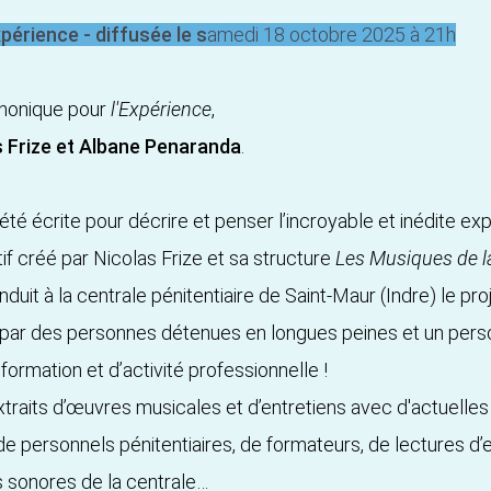
périence - diffusée le s
amedi 18 octobre 2025 à 21h
phonique pour
l'Expérience
,
s Frize et Albane Penaranda
.
 été écrite pour décrire et penser l’incroyable et inédite ex
itif créé par Nicolas Frize et sa structure
Les Musiques de l
uit à la centrale pénitentiaire de Saint-Maur (Indre) le proj
té par des personnes détenues en longues peines et un perso
formation et d’activité professionnelle !
raits d’œuvres musicales et d’entretiens avec d'actuelle
de personnels pénitentiaires, de formateurs, de lectures d’
s sonores de la centrale…