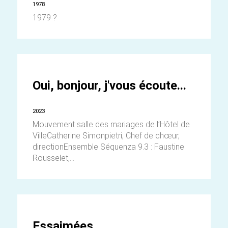
1978
1979 ?
Oui, bonjour, j'vous écoute...
2023
Mouvement salle des mariages de l’Hôtel de
VilleCatherine Simonpietri, Chef de chœur,
directionEnsemble Séquenza 9.3 : Faustine
Rousselet,...
Essaimées