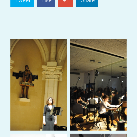
Tweet
Like
+1
Share